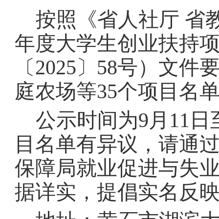
按照《省人社厅
省
年度大学生创业扶持
〔
2025
〕
58
号）文件
庭农场等
35
个项目名
公示时间为
9
月
11
日
目名单有异议，请通
保障局就业促进与失
据详实，提倡实名反